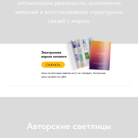
оптимизации реальности, исполнения
желаний и восстановления структурных
связей с миром.
Электронная
версия каталога
СКАЧАТЬ
Цены на некоторые изделия могут не совпадать. Актуальные
цены смотрите на сайте.
Авторские светлицы