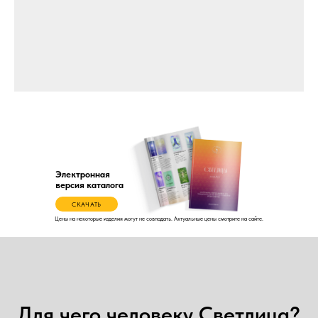
Электронная
версия каталога
СКАЧАТЬ
Цены на некоторые изделия могут не совпадать. Актуальные цены смотрите на сайте.
Для чего человеку Светлица?